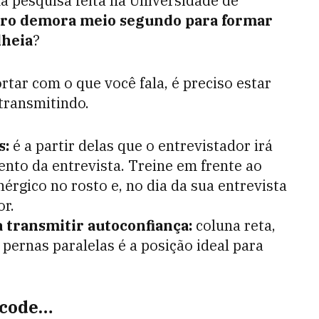
a pesquisa feita na Universidade de
bro demora meio segundo para formar
lheia
?
rtar com o que você fala, é preciso estar
transmitindo.
s:
é a partir delas que o entrevistador irá
nto da entrevista. Treine em frente ao
érgico no rosto e, no dia da sua entrevista
or.
 transmitir autoconfiança:
coluna reta,
pernas paralelas é a posição ideal para
 code…