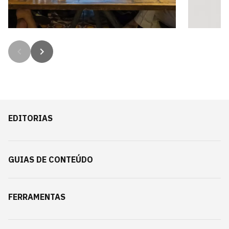
Clube CHRO julho 2026
Presen
7 imagens
6 imagen
EDITORIAS
GUIAS DE CONTEÚDO
FERRAMENTAS