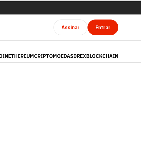
Assinar
Entrar
OIN
ETHEREUM
CRIPTOMOEDAS
DREX
BLOCKCHAIN