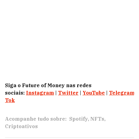
Siga o Future of Money nas redes
sociais:
Instagram
|
Twitter
|
YouTube
|
Telegram
|
Tok
Acompanhe tudo sobre:
Spotify
NFTs
Criptoativos