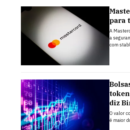
Maste
para 
A Masterc
a seguran
com stabl
Bolsa
token
diz B
O valor c
é maior d