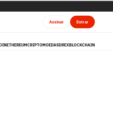
Assinar
Entrar
OIN
ETHEREUM
CRIPTOMOEDAS
DREX
BLOCKCHAIN