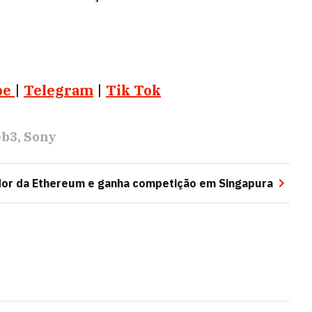
be
|
Telegram
|
Tik Tok
b3
Sony
iador da Ethereum e ganha competição em Singapura