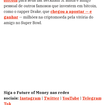
bitcoin
para seus fãs. Beckham Jr. ainda é amigo
pessoal de outros famosos que investem em bitcoin,
como o rapper Drake, que
chegou a apostar — e
ganhar
— milhões na criptomoeda pela vitória do
amigo no Super Bowl.
Siga o Future of Money nas redes
sociais:
Instagram
|
Twitter
|
YouTube
|
Telegram
|
Tok