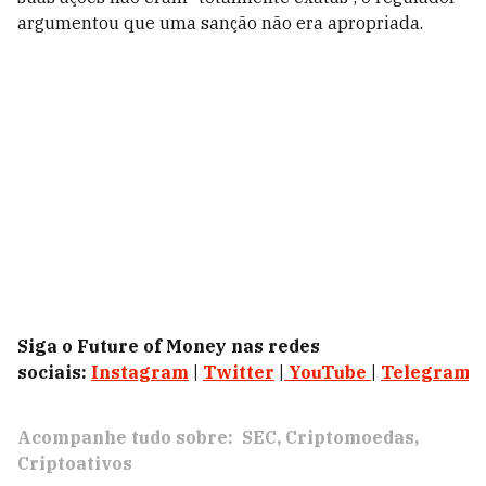
argumentou que uma sanção não era apropriada.
Siga o Future of Money nas redes
sociais:
Instagram
|
Twitter
|
YouTube
|
Telegram
|
Acompanhe tudo sobre:
SEC
Criptomoedas
Criptoativos