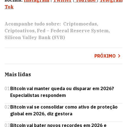
sociais:
Instagram
|
Twitter
|
YouTube
|
Telegram
|
Tok
Acompanhe tudo sobre:
Criptomoedas
Criptoativos
Fed – Federal Reserve System
Silicon Valley Bank (SVB)
PRÓXIMO
Mais lidas
01
Bitcoin vai manter queda ou disparar em 2026?
Especialistas respondem
02
Bitcoin vai se consolidar como ativo de proteção
global em 2026, diz gestora
03
Bitcoin vai bater novos recordes em 2026 e