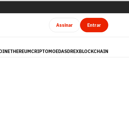
Assinar
Entrar
OIN
ETHEREUM
CRIPTOMOEDAS
DREX
BLOCKCHAIN