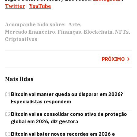
Twitter
|
YouTube
Acompanhe tudo sobre:
Arte
Mercado financeiro
Finanças
Blockchain
NFTs
Criptoativos
PRÓXIMO
Mais lidas
01
Bitcoin vai manter queda ou disparar em 2026?
Especialistas respondem
02
Bitcoin vai se consolidar como ativo de proteção
global em 2026, diz gestora
03
Bitcoin vai bater novos recordes em 2026 e