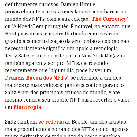
defitivamente curiosos. Damien Hirst é
provavelmente o artista mais famoso a embarcar no
mundo dos NFTs, com a sua coleção “
The Currency
”
ou “A Moeda” em português. É notável, no entanto, que
Hirst passou sua carreira flertando com escárnio
quanto à comercialização da arte, então a coleção não
necessariamente significa um apoio à tecnologia.
Jerry Saltz, crítico de arte para a New York Magazine
também aparenta ser pró-NFTs, escrevendo
recentemente que “algum dia, pode haver um
Francis Bacon dos NFTs
”, se referindo a um dos
maiores (e mais valiosos) pintores contemporâneos.
Saltz é um dos principais críticos do mundo, e até
mesmo vendeu seu próprio NFT para reverter o valor
em
filantropia
.
Saltz também
se referiu
ao Beeple, um dos artistas
mais proeminentes no ramo dos NFTs, como “apenas
muito derivativo de todo o lixo da ficção científica