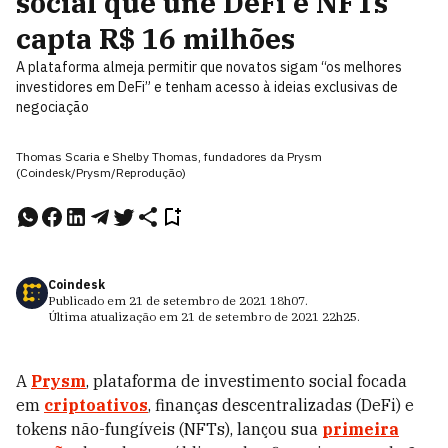
social que une DeFi e NFTs
capta R$ 16 milhões
A plataforma almeja permitir que novatos sigam “os melhores
investidores em DeFi” e tenham acesso à ideias exclusivas de
negociação
Thomas Scaria e Shelby Thomas, fundadores da Prysm
(Coindesk/Prysm/Reprodução)
Coindesk
Publicado em
21 de setembro de 2021
18h07
.
Última atualização em
21 de setembro de 2021
22h25
.
A
Prysm
, plataforma de investimento social focada
em
criptoativos
, finanças descentralizadas (DeFi) e
tokens não-fungíveis (NFTs), lançou sua
primeira