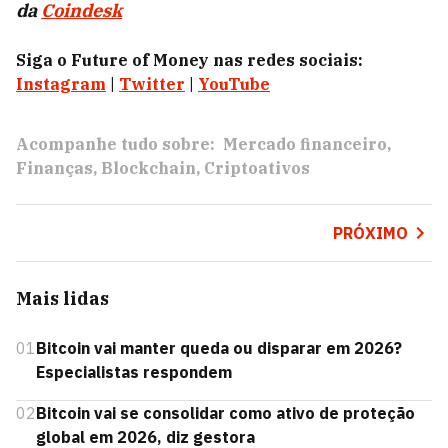
da
Coindesk
Siga o Future of Money nas redes sociais:
Instagram
|
Twitter
|
YouTube
Acompanhe tudo sobre:
Mercado financeiro
Finanças
Blockchain
Criptoativos
PRÓXIMO
Mais lidas
01
Bitcoin vai manter queda ou disparar em 2026?
Especialistas respondem
02
Bitcoin vai se consolidar como ativo de proteção
global em 2026, diz gestora