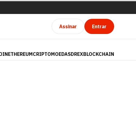
Assinar
Entrar
OIN
ETHEREUM
CRIPTOMOEDAS
DREX
BLOCKCHAIN