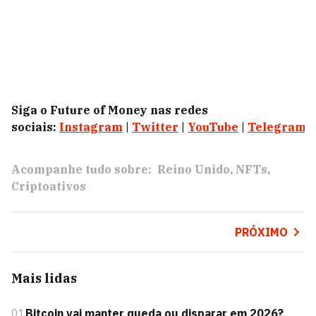
Siga o Future of Money nas redes
sociais:
Instagram
|
Twitter
|
YouTube
|
Telegram
|
Acompanhe tudo sobre:
Reino Unido
NFTs
Criptoativos
PRÓXIMO
Mais lidas
01
Bitcoin vai manter queda ou disparar em 2026?