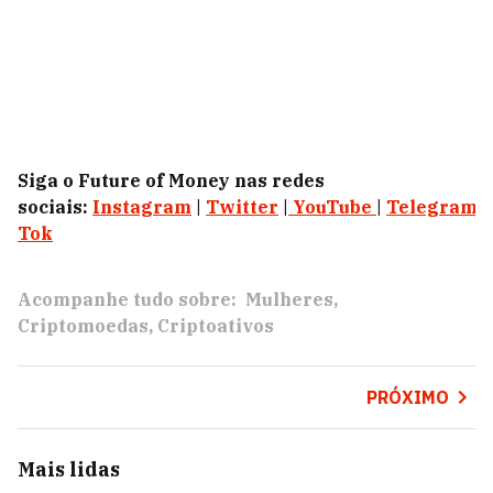
Siga o Future of Money nas redes
sociais:
Instagram
|
Twitter
|
YouTube
|
Telegram
|
Tok
Acompanhe tudo sobre:
Mulheres
Criptomoedas
Criptoativos
PRÓXIMO
Mais lidas