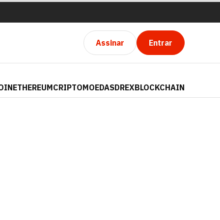
Assinar
Entrar
OIN
ETHEREUM
CRIPTOMOEDAS
DREX
BLOCKCHAIN