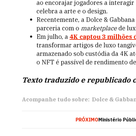
ao encorajar jogadores a interag
celebra a arte e o design.
Recentemente, a Dolce & Gabban
parceria com o
marketplace
de lux
Em julho, a
4K captou 3 milhões 
transformar artigos de luxo tangív
armazenado sob custódia da 4K até 
o NFT é passível de rendimento de
Texto traduzido e republicado 
Acompanhe tudo sobre:
Dolce & Gabba
PRÓXIMO
Ministério Públ