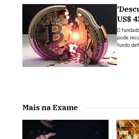
'Desc
US$ 4
O fundado
pode rec
fundo defi
Mais na Exame