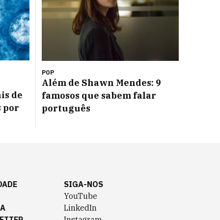
POP
Além de Shawn Mendes: 9
is de
famosos que sabem falar
s por
português
DADE
SIGA-NOS
YouTube
TA
LinkedIn
ETTER
Instagram