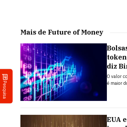
Mais de Future of Money
Bolsa
token
diz B
O valor c
é maior d
Pesquisa
EUA e