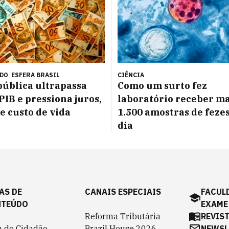
ÚDO
ESFERA BRASIL
CIÊNCIA
pública ultrapassa
Como um surto fez
PIB e pressiona juros,
laboratório receber ma
 e custo de vida
1.500 amostras de feze
dia
AS DE
CANAIS ESPECIAIS
FACUL
NTEÚDO
EXAME
Reforma Tributária
REVIS
a do Cidadão
Brazil House 2026
NEWSL