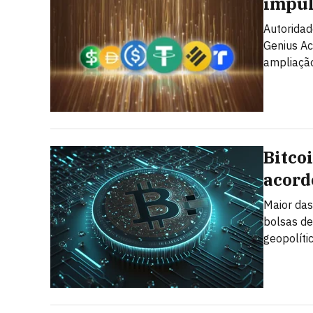
impul
Autoridad
Genius Ac
ampliação
Bitco
acord
Maior da
bolsas de
geopolíti