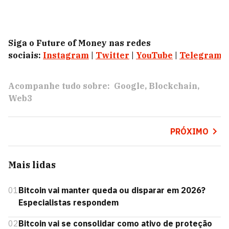
Siga o Future of Money nas redes
sociais:
Instagram
|
Twitter
|
YouTube
|
Telegram
|
Acompanhe tudo sobre:
Google
Blockchain
Web3
PRÓXIMO
Mais lidas
01
Bitcoin vai manter queda ou disparar em 2026?
Especialistas respondem
02
Bitcoin vai se consolidar como ativo de proteção