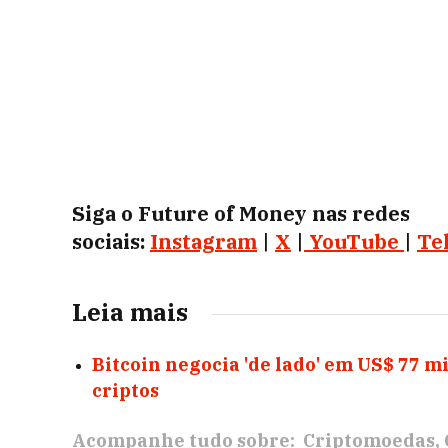
Siga o Future of Money nas redes
sociais:
Instagram
|
X
|
YouTube
|
Te
Leia mais
Bitcoin negocia 'de lado' em US$ 77 mi
criptos
Acompanhe tudo sobre:
Criptomoedas