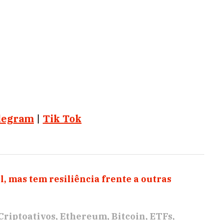
legram
|
Tik Tok
l, mas tem resiliência frente a outras
Criptoativos
Ethereum
Bitcoin
ETFs