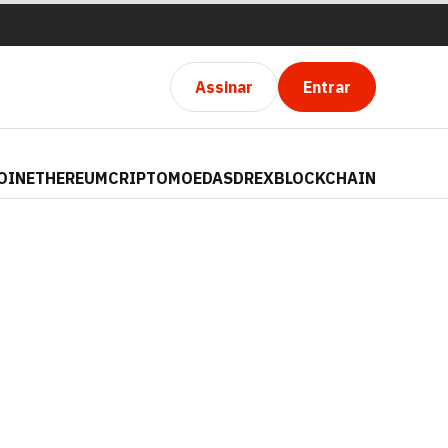
Assinar
Entrar
OIN
ETHEREUM
CRIPTOMOEDAS
DREX
BLOCKCHAIN