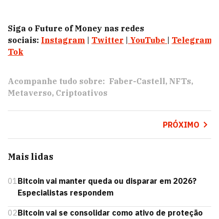
Siga o Future of Money nas redes
sociais:
Instagram
|
Twitter
|
YouTube
|
Telegram
|
Tok
Acompanhe tudo sobre:
Faber-Castell
NFTs
Metaverso
Criptoativos
PRÓXIMO
Mais lidas
01
Bitcoin vai manter queda ou disparar em 2026?
Especialistas respondem
02
Bitcoin vai se consolidar como ativo de proteção