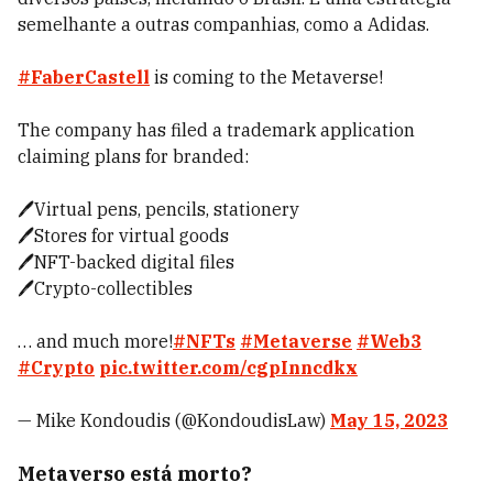
semelhante a outras companhias, como a Adidas.
#FaberCastell
is coming to the Metaverse!
The company has filed a trademark application
claiming plans for branded:
🖊️Virtual pens, pencils, stationery
🖊️Stores for virtual goods
🖊️NFT-backed digital files
🖊️Crypto-collectibles
… and much more!
#NFTs
#Metaverse
#Web3
#Crypto
pic.twitter.com/cgpInncdkx
— Mike Kondoudis (@KondoudisLaw)
May 15, 2023
Metaverso está morto?