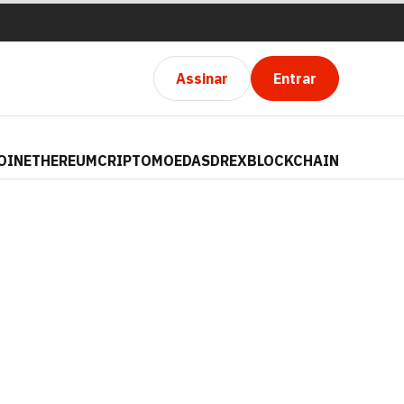
Assinar
Entrar
OIN
ETHEREUM
CRIPTOMOEDAS
DREX
BLOCKCHAIN