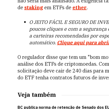
não seria mais analisado. A exigência t
de
staking
em ETFs de
ether
.
O JEITO FÁCIL E SEGURO DE INVE
poucos cliques e com a segurança
a carteiras recomendadas por esp
automático.
Clique aqui para abri
O regulador disse que tem um "bom moti
análise dos ETFs de criptomoedas. Com
solicitação deve cair de 240 dias para m
do ETF tenha contratos futuros de inve
Veja também
BC publica norma de retenção de
Senado dos EU