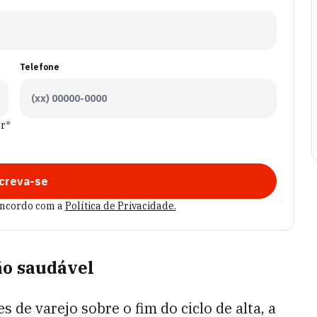
Telefone
er*
creva-se
oncordo com a
Política de Privacidade.
ão saudável
 de varejo sobre o fim do ciclo de alta, a