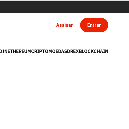
Assinar
Entrar
OIN
ETHEREUM
CRIPTOMOEDAS
DREX
BLOCKCHAIN