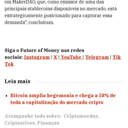
em MakerDAO, que, como emissor de uma das
principais stablecoins disponíveis no mercado, está
estrategicamente posicionado para capturar essa
demanda", concluíram.
Siga o Future of Money nas redes
sociais:
Instagram
|
X
|
YouTube
|
Telegram
|
Tik
Tok
Leia mais
Bitcoin amplia hegemonia e chega a 58% de
toda a capitalização do mercado cripto
Acompanhe tudo sobre:
Criptomoedas
Criptoativos
Finanças