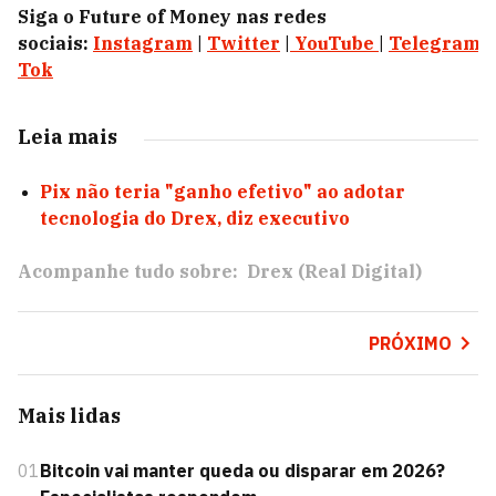
Siga o Future of Money nas redes
sociais:
Instagram
|
Twitter
|
YouTube
|
Telegram
|
Tok
Leia mais
Pix não teria "ganho efetivo" ao adotar
tecnologia do Drex, diz executivo
Acompanhe tudo sobre:
Drex (Real Digital)
PRÓXIMO
Mais lidas
01
Bitcoin vai manter queda ou disparar em 2026?