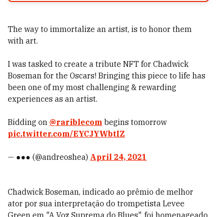
The way to immortalize an artist, is to honor them
with art.
I was tasked to create a tribute NFT for Chadwick
Boseman for the Oscars! Bringing this piece to life has
been one of my most challenging & rewarding
experiences as an artist.
Bidding on
@rariblecom
begins tomorrow
pic.twitter.com/EYCJYWbtIZ
— ●●● (@andreoshea)
April 24, 2021
Chadwick Boseman, indicado ao prêmio de melhor
ator por sua interpretação do trompetista Levee
Green em "A Voz Suprema do Blues", foi homenageado