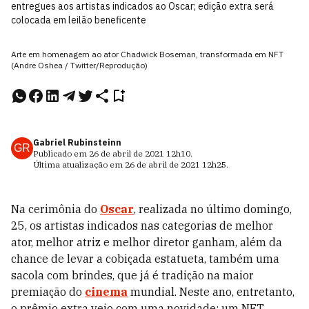
entregues aos artistas indicados ao Oscar; edição extra será
colocada em leilão beneficente
Arte em homenagem ao ator Chadwick Boseman, transformada em NFT
(Andre Oshea / Twitter/Reprodução)
Gabriel Rubinsteinn
GR
Publicado em
26 de abril de 2021
12h10
.
Última atualização em
26 de abril de 2021
12h25
.
Na cerimônia do
Oscar
, realizada no último domingo,
25, os artistas indicados nas categorias de melhor
ator, melhor atriz e melhor diretor ganham, além da
chance de levar a cobiçada estatueta, também uma
sacola com brindes, que já é tradição na maior
premiação do
cinema
mundial. Neste ano, entretanto,
o prêmio extra veio com uma novidade: um NFT.