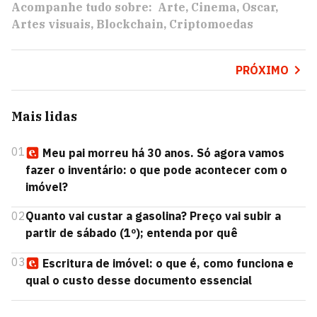
Acompanhe tudo sobre:
Arte
Cinema
Oscar
Artes visuais
Blockchain
Criptomoedas
PRÓXIMO
Mais lidas
01
Meu pai morreu há 30 anos. Só agora vamos
fazer o inventário: o que pode acontecer com o
imóvel?
02
Quanto vai custar a gasolina? Preço vai subir a
partir de sábado (1º); entenda por quê
03
Escritura de imóvel: o que é, como funciona e
qual o custo desse documento essencial