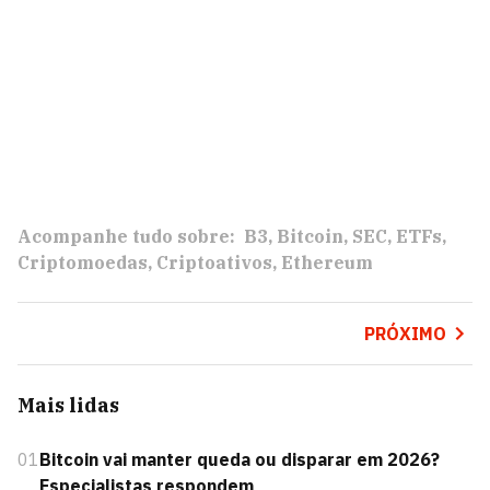
Acompanhe tudo sobre:
B3
Bitcoin
SEC
ETFs
Criptomoedas
Criptoativos
Ethereum
PRÓXIMO
Mais lidas
01
Bitcoin vai manter queda ou disparar em 2026?
Especialistas respondem