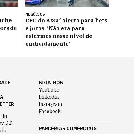
NEGÓCIOS
nche
CEO do Assaí alerta para bets
ers de
e juros: ‘Não era para
estarmos nesse nível de
endividamento’
DADE
SIGA-NOS
YouTube
TA
LinkedIn
ETTER
Instagram
Facebook
 in
ra 3.0
PARCERIAS COMERCIAIS
rta