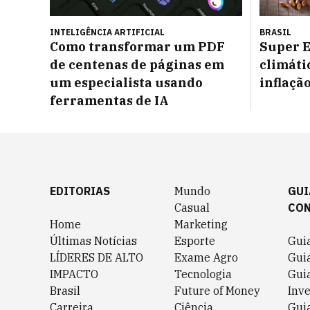
INTELIGÊNCIA ARTIFICIAL
BRASIL
Como transformar um PDF
Super E
de centenas de páginas em
climáti
um especialista usando
inflaçã
ferramentas de IA
EDITORIAS
Mundo
GUI
Casual
CO
Home
Marketing
Últimas Notícias
Esporte
Gui
LÍDERES DE ALTO
Exame Agro
Gui
IMPACTO
Tecnologia
Gui
Brasil
Future of Money
Inv
Carreira
Ciência
Guia