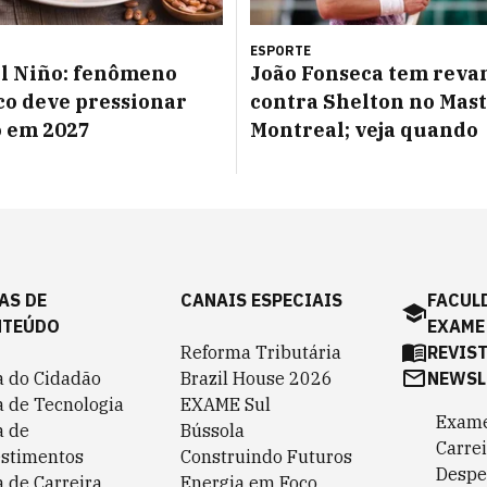
ESPORTE
l Niño: fenômeno
João Fonseca tem reva
co deve pressionar
contra Shelton no Mast
o em 2027
Montreal; veja quando
AS DE
CANAIS ESPECIAIS
FACUL
NTEÚDO
EXAME
Reforma Tributária
REVIS
a do Cidadão
Brazil House 2026
NEWSL
a de Tecnologia
EXAME Sul
Exame
a de
Bússola
Carrei
estimentos
Construindo Futuros
Despe
 de Carreira
Energia em Foco