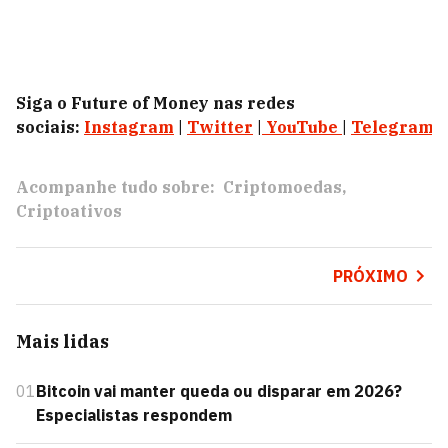
Siga o Future of Money nas redes
sociais:
Instagram
|
Twitter
|
YouTube
|
Telegram
|
Acompanhe tudo sobre:
Criptomoedas
Criptoativos
PRÓXIMO
Mais lidas
01
Bitcoin vai manter queda ou disparar em 2026?
Especialistas respondem