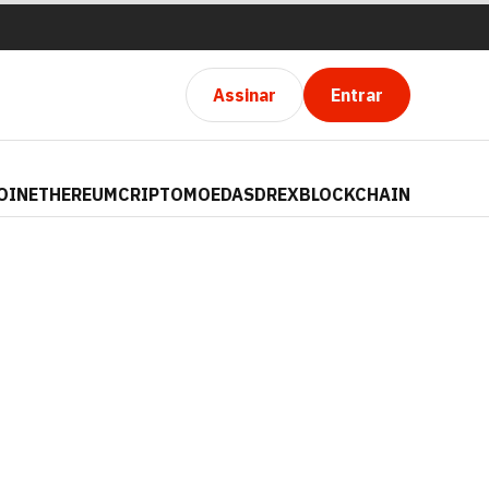
Assinar
Entrar
OIN
ETHEREUM
CRIPTOMOEDAS
DREX
BLOCKCHAIN