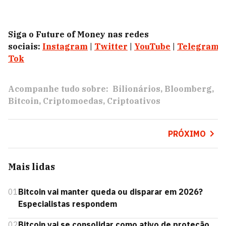
Siga o Future of Money nas redes
sociais:
Instagram
|
Twitter
|
YouTube
|
Telegram
|
Tok
Acompanhe tudo sobre:
Bilionários
Bloomberg
Bitcoin
Criptomoedas
Criptoativos
PRÓXIMO
Mais lidas
01
Bitcoin vai manter queda ou disparar em 2026?
Especialistas respondem
02
Bitcoin vai se consolidar como ativo de proteção