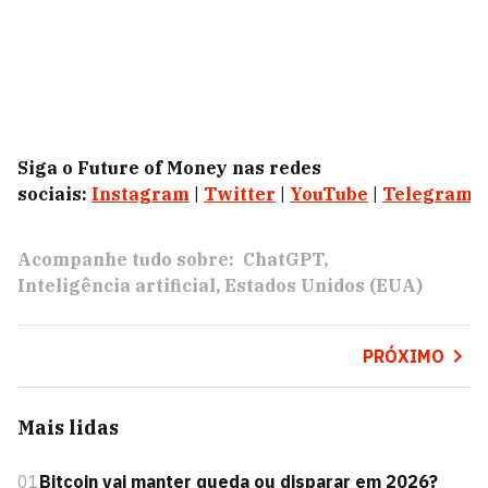
Siga o Future of Money nas redes
sociais:
Instagram
|
Twitter
|
YouTube
|
Telegram
|
Acompanhe tudo sobre:
ChatGPT
Inteligência artificial
Estados Unidos (EUA)
PRÓXIMO
Mais lidas
01
Bitcoin vai manter queda ou disparar em 2026?