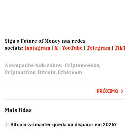
Siga o Future of Money nas redes
sociais:
Instagram
|
X
|
YouTube
|
Telegram
|
TikTo
Acompanhe tudo sobre:
Criptomoedas
Criptoativos
Bitcoin
Ethereum
PRÓXIMO
Mais lidas
01
Bitcoin vai manter queda ou disparar em 2026?