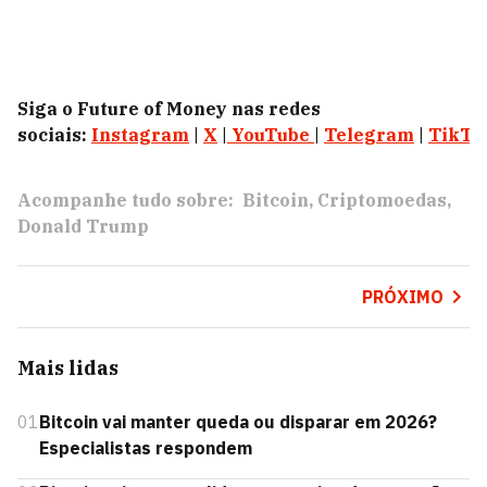
Siga o Future of Money nas redes
sociais:
Instagram
|
X
|
YouTube
|
Telegram
|
TikTo
Acompanhe tudo sobre:
Bitcoin
Criptomoedas
Donald Trump
PRÓXIMO
Mais lidas
01
Bitcoin vai manter queda ou disparar em 2026?
Especialistas respondem