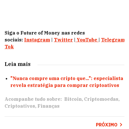
Siga o Future of Money nas redes
sociais:
Instagram
|
Twitter
|
YouTube
|
Telegram
|
Tok
Leia mais
"Nunca compre uma cripto que...": especialista
revela estratégia para comprar criptoativos
Acompanhe tudo sobre:
Bitcoin
Criptomoedas
Criptoativos
Finanças
PRÓXIMO