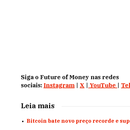
Siga o Future of Money nas redes
sociais:
Instagram
|
X
|
YouTube
|
Te
Leia mais
Bitcoin bate novo preço recorde e s