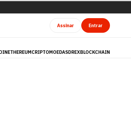
Assinar
Entrar
OIN
ETHEREUM
CRIPTOMOEDAS
DREX
BLOCKCHAIN