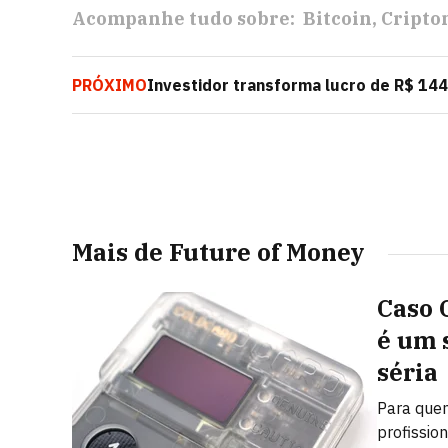
Acompanhe tudo sobre:
Bitcoin
Cripto
PRÓXIMO
Investidor transforma lucro de R$ 14
Ethereum
Mais de Future of Money
Caso 
é um 
séria
Para quem
profission