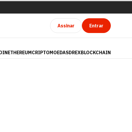
Assinar
Entrar
OIN
ETHEREUM
CRIPTOMOEDAS
DREX
BLOCKCHAIN