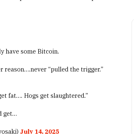
dy have some Bitcoin.
 reason….never “pulled the trigger.”
et fat…. Hogs get slaughtered.”
d get…
yosaki)
July 14, 2025