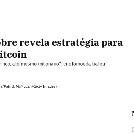
obre revela estratégia para
itcoin
ar rico, até mesmo milionário"; criptomoeda bateu
ella/Patrick McMullan/Getty Images)