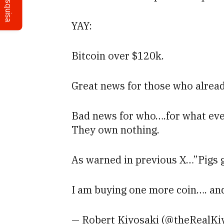
Pesquisa
YAY:
Bitcoin over $120k.
Great news for those who alrea
Bad news for who….for what ever
They own nothing.
As warned in previous X…”Pigs g
I am buying one more coin…. an
— Robert Kiyosaki (@theRealKi