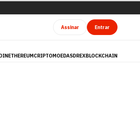
Assinar
Entrar
OIN
ETHEREUM
CRIPTOMOEDAS
DREX
BLOCKCHAIN