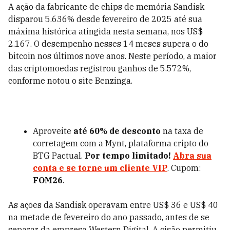
A ação da fabricante de chips de memória Sandisk
disparou 5.636% desde fevereiro de 2025 até sua
máxima histórica atingida nesta semana, nos US$
2.167. O desempenho nesses 14 meses supera o do
bitcoin nos últimos nove anos. Neste período, a maior
das criptomoedas registrou ganhos de 5.572%,
conforme notou o site Benzinga.
Aproveite
até 60% de desconto
na taxa de
corretagem com a Mynt, plataforma cripto do
BTG Pactual.
Por tempo limitado!
Abra sua
conta e se torne um cliente VIP
. Cupom:
FOM26
.
As ações da Sandisk operavam entre US$ 36 e US$ 40
na metade de fevereiro do ano passado, antes de se
separar da empresa Western Digital. A cisão permitiu