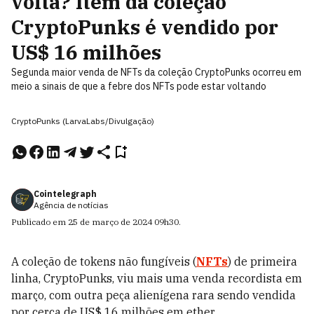
volta? Item da coleção
CryptoPunks é vendido por
US$ 16 milhões
Segunda maior venda de NFTs da coleção CryptoPunks ocorreu em
meio a sinais de que a febre dos NFTs pode estar voltando
CryptoPunks (LarvaLabs/Divulgação)
Cointelegraph
Agência de notícias
Publicado em
25 de março de 2024
09h30
.
A coleção de tokens não fungíveis (
NFTs
) de primeira
linha, CryptoPunks, viu mais uma venda recordista em
março, com outra peça alienígena rara sendo vendida
por cerca de US$ 16 milhões em ether.