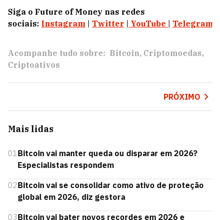
Siga o Future of Money nas redes
sociais:
Instagram
|
Twitter
|
YouTube
|
Telegram
|
Acompanhe tudo sobre:
Bitcoin
Criptomoedas
Criptoativos
PRÓXIMO
Mais lidas
01
Bitcoin vai manter queda ou disparar em 2026?
Especialistas respondem
02
Bitcoin vai se consolidar como ativo de proteção
global em 2026, diz gestora
03
Bitcoin vai bater novos recordes em 2026 e