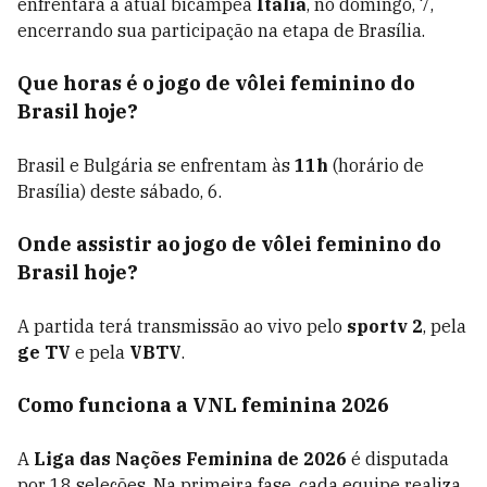
enfrentará a atual bicampeã
Itália
, no domingo, 7,
encerrando sua participação na etapa de Brasília.
Que horas é o jogo de vôlei feminino do
Brasil hoje?
Brasil e Bulgária se enfrentam às
11h
(horário de
Brasília) deste sábado, 6.
Onde assistir ao jogo de vôlei feminino do
Brasil hoje?
A partida terá transmissão ao vivo pelo
sportv 2
, pela
ge TV
e pela
VBTV
.
Como funciona a VNL feminina 2026
A
Liga das Nações Feminina de 2026
é disputada
por 18 seleções. Na primeira fase, cada equipe realiza