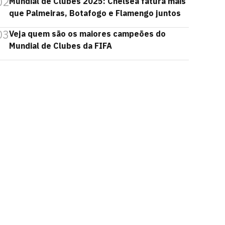
02
Mundial de Clubes 2025: Chelsea fatura mais
que Palmeiras, Botafogo e Flamengo juntos
03
Veja quem são os maiores campeões do
Mundial de Clubes da FIFA