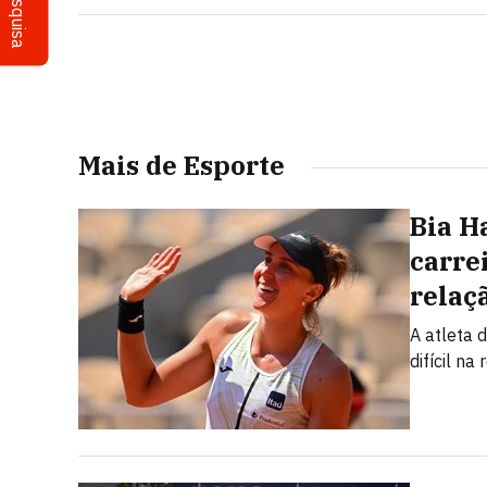
Pesquisa
Mais de Esporte
Bia H
carre
relaç
A atleta 
difícil n