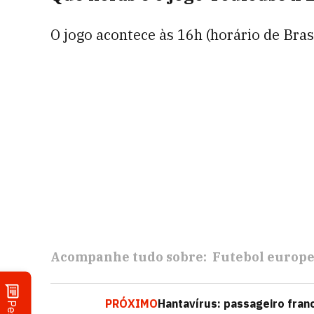
O jogo acontece às 16h (horário de Brasí
Acompanhe tudo sobre:
Futebol europ
PRÓXIMO
Hantavírus: passageiro fra