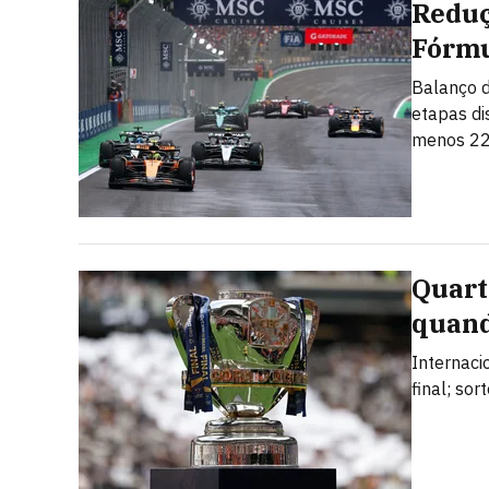
Reduç
Fórmu
Balanço d
etapas di
menos 22
Quarta
quand
Internaci
final; so