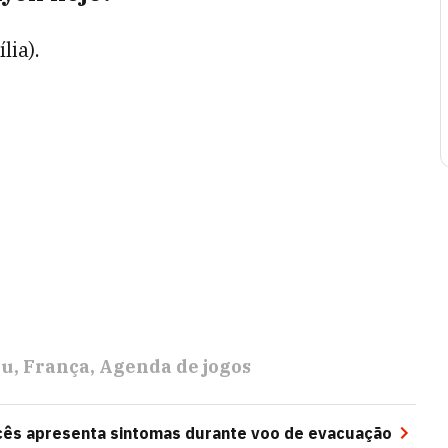
lia).
eu
França
Agenda de jogos
ncês apresenta sintomas durante voo de evacuação