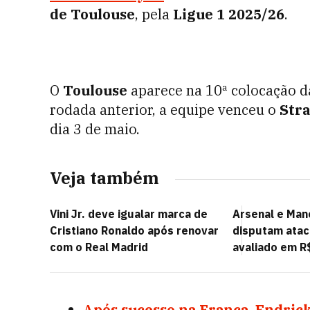
de Toulouse
, pela
Ligue 1 2025/26
.
O
Toulouse
aparece na 10ª colocação d
rodada anterior, a equipe venceu o
Str
dia 3 de maio.
Veja também
Vini Jr. deve igualar marca de
Arsenal e Man
Cristiano Ronaldo após renovar
disputam atac
com o Real Madrid
avaliado em R
Após sucesso na França, Endric