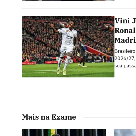
Vini 
Ronal
Madr
Brasileir
2026/27,
sua pass
Mais na Exame