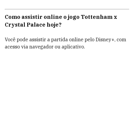
Como assistir online o jogo Tottenham x
Crystal Palace hoje?
Você pode assistir a partida online pelo Disney+, com
acesso via navegador ou aplicativo.