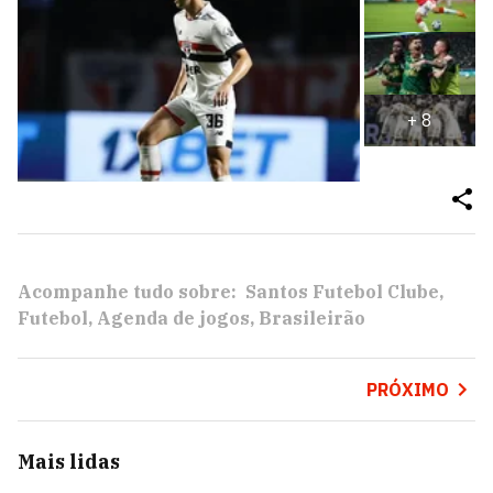
+
8
Acompanhe tudo sobre:
Santos Futebol Clube
Futebol
Agenda de jogos
Brasileirão
PRÓXIMO
Mais lidas