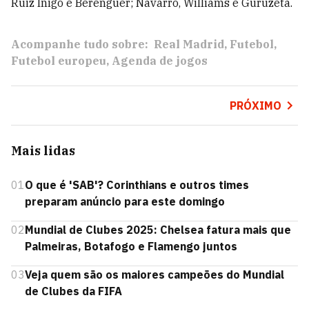
Ruiz Iñigo e Berenguer; Navarro, Williams e Guruzeta.
Acompanhe tudo sobre:
Real Madrid
Futebol
Futebol europeu
Agenda de jogos
PRÓXIMO
Mais lidas
01
O que é 'SAB'? Corinthians e outros times
preparam anúncio para este domingo
02
Mundial de Clubes 2025: Chelsea fatura mais que
Palmeiras, Botafogo e Flamengo juntos
03
Veja quem são os maiores campeões do Mundial
de Clubes da FIFA