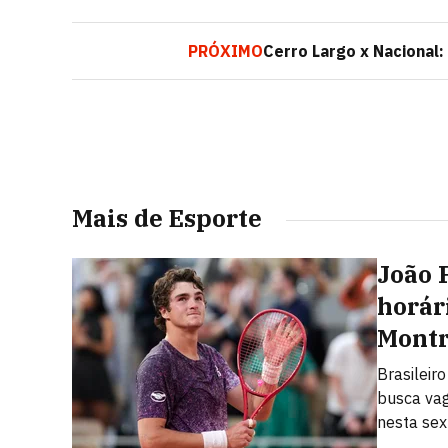
PRÓXIMO
Cerro Largo x Nacional:
Mais de Esporte
João 
horári
Montr
Brasileir
busca vag
nesta sext