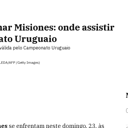
r Misiones: onde assistir
ato Uruguaio
é válida pelo Campeonato Uruguaio
OLEDA/AFP /Getty Images)
nes
se enfrentam neste domingo, 23, às