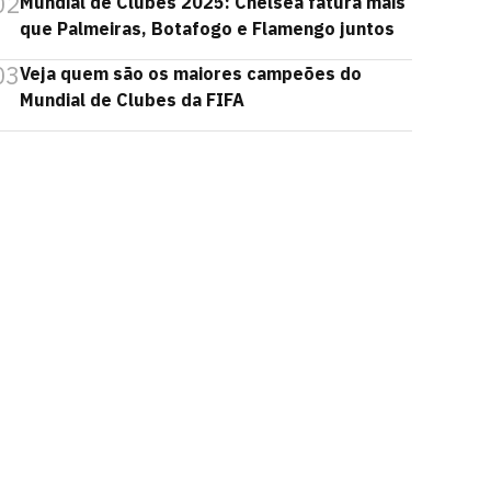
02
Mundial de Clubes 2025: Chelsea fatura mais
que Palmeiras, Botafogo e Flamengo juntos
03
Veja quem são os maiores campeões do
Mundial de Clubes da FIFA