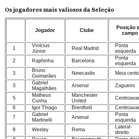
Os jogadores mais valiosos da Seleção
Posição 
Jogador
Clube
campo
Vinícius
Ponta
1
Real Madrid
Júnior
esquerda
Ponta
2
Raphinha
Barcelona
esquerda
Bruno
3
Newcastle
Meia centr
Guimarães
Gabriel
3
Arsenal
Zagueiro
Magalhães
Matheus
Manchester
5
Centroava
Cunha
United
6
Igor Thiago
Brentford
Centroava
Gabriel
Ponta
7
Arsenal
Martinelli
esquerda
Lateral-
8
Wesley
Roma
direito