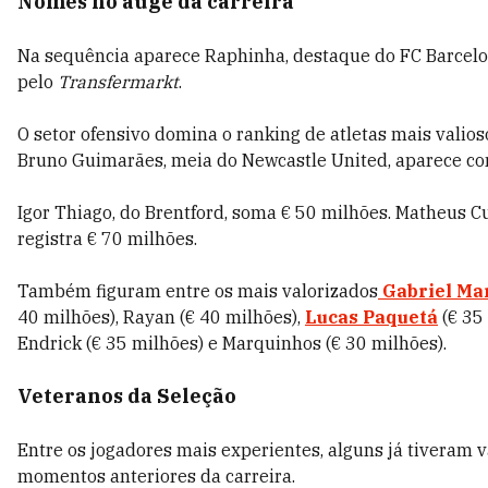
Nomes no auge da carreira
Na sequência aparece Raphinha, destaque do FC Barcelo
pelo
Transfermarkt
.
O setor ofensivo domina o ranking de atletas mais valio
Bruno Guimarães, meia do Newcastle United, aparece co
Igor Thiago, do Brentford, soma € 50 milhões. Matheus C
registra € 70 milhões.
Também figuram entre os mais valorizados
Gabriel Mar
40 milhões), Rayan (€ 40 milhões),
Lucas Paquetá
(€ 35 
Endrick (€ 35 milhões) e Marquinhos (€ 30 milhões).
Veteranos da Seleção
Entre os jogadores mais experientes, alguns já tiveram 
momentos anteriores da carreira.