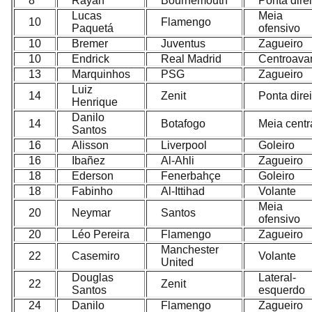
8
Rayan
Bournemouth
Ponta direi
Lucas
Meia
10
Flamengo
Paquetá
ofensivo
10
Bremer
Juventus
Zagueiro
10
Endrick
Real Madrid
Centroava
13
Marquinhos
PSG
Zagueiro
Luiz
14
Zenit
Ponta direi
Henrique
Danilo
14
Botafogo
Meia centr
Santos
16
Alisson
Liverpool
Goleiro
16
Ibañez
Al-Ahli
Zagueiro
18
Ederson
Fenerbahçe
Goleiro
18
Fabinho
Al-Ittihad
Volante
Meia
20
Neymar
Santos
ofensivo
20
Léo Pereira
Flamengo
Zagueiro
Manchester
22
Casemiro
Volante
United
Douglas
Lateral-
22
Zenit
Santos
esquerdo
24
Danilo
Flamengo
Zagueiro