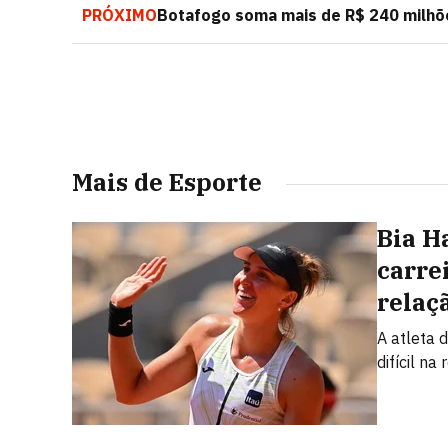
PRÓXIMO
Botafogo soma mais de R$ 240 milhõ
Mais de Esporte
Bia H
carre
relaç
A atleta 
difícil n