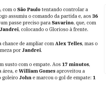
o, com o
São Paulo
tentando controlar a
ogo assumiu o comando da partida e, aos
36
 um passe preciso para
Savarino
, que, com
Jandrei
, colocando o Glorioso à frente.
a chance de ampliar com
Alex Telles
, mas o
irmeza por
Jandrei
.
um susto com o empate. Aos
17 minutos
,
a área, e
William Gomes
aproveitou a
o goleiro
John
e marcou o gol de empate:
1