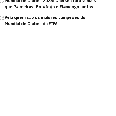
02
Mundial de Clubes 2025: Chelsea fatura mais
que Palmeiras, Botafogo e Flamengo juntos
03
Veja quem são os maiores campeões do
Mundial de Clubes da FIFA