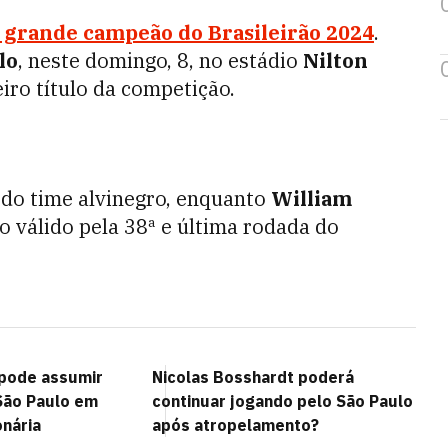
 grande campeão do
Brasileirão 2024
.
lo
, neste domingo, 8, no estádio
Nilton
eiro título da competição.
do time alvinegro, enquanto
William
o válido pela 38ª e última rodada do
pode assumir
Nicolas Bosshardt poderá
São Paulo em
continuar jogando pelo São Paulo
onária
após atropelamento?