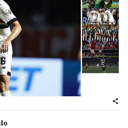
+
5
ulo