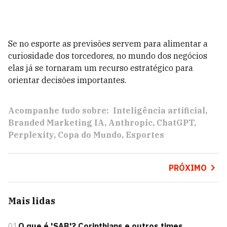
Se no esporte as previsões servem para alimentar a
curiosidade dos torcedores, no mundo dos negócios
elas já se tornaram um recurso estratégico para
orientar decisões importantes.
Acompanhe tudo sobre:
Inteligência artificial
Branded Marketing IA
Anthropic
ChatGPT
Perplexity
Copa do Mundo
Esportes
PRÓXIMO
Mais lidas
01
O que é 'SAB'? Corinthians e outros times