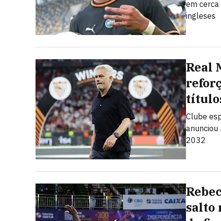
em cerca
ingleses
Real 
refor
título
Clube esp
anunciou 
2032
Rebec
salto