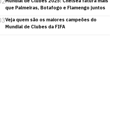
02
Mundial de Clubes 2025: Chelsea fatura mais
que Palmeiras, Botafogo e Flamengo juntos
03
Veja quem são os maiores campeões do
Mundial de Clubes da FIFA