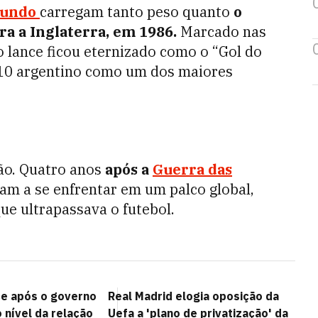
Mundo
carregam tanto peso quanto
o
a a Inglaterra, em 1986.
Marcado nas
o lance ficou eternizado como o “Gol do
a 10 argentino como um dos maiores
ão. Quatro anos
após a
Guerra das
vam a se enfrentar em um palco global,
e ultrapassava o futebol.
e após o governo
Real Madrid elogia oposição da
o nível da relação
Uefa a 'plano de privatização' da