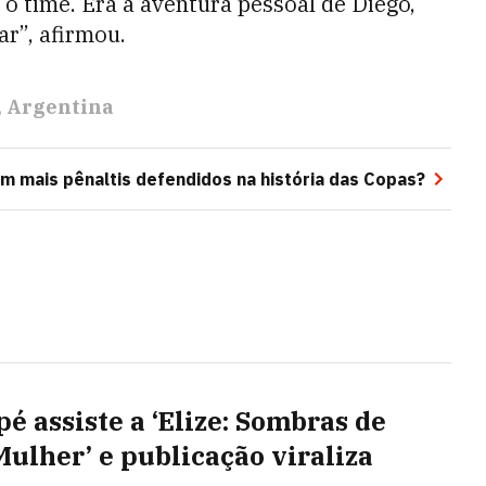
 o time. Era a aventura pessoal de Diego,
r”, afirmou.
Argentina
m mais pênaltis defendidos na história das Copas?
é assiste a ‘Elize: Sombras de
ulher’ e publicação viraliza