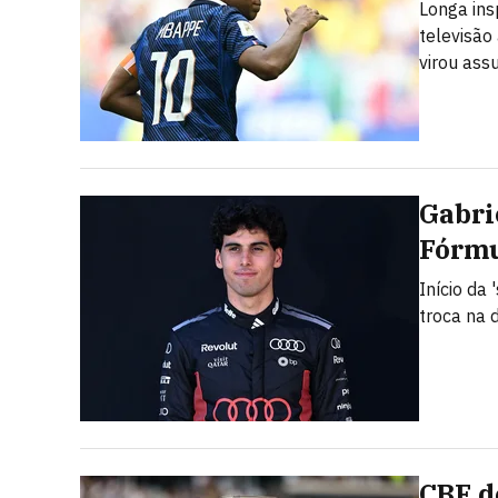
Longa ins
televisão
virou assu
Gabri
Fórmu
Início da
troca na 
CBF d