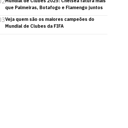
02
Mundial de Clubes 2025: Chelsea fatura mais
que Palmeiras, Botafogo e Flamengo juntos
03
Veja quem são os maiores campeões do
Mundial de Clubes da FIFA