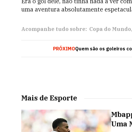
Era o gol dele, não tinha nada a ver com
uma aventura absolutamente espetacula
Acompanhe tudo sobre:
Copa do Mundo
PRÓXIMO
Quem são os goleiros co
Mais de Esporte
Mbapp
Uma M